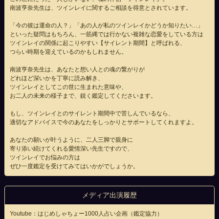
南波亨奈先生は、ツインレイに関するご相談を得意とされています。
「今の彼は運命の人？」「あの人が私のツインレイかどうか知りたい…」
といった疑問はもちろん、一筋縄では行かない複雑な恋愛をしている方は
ツインレイの関係に起こりやすい【サイレント期間】と呼ばれる、
つらい時期を迎えているのかもしれません。
南波亨奈先生は、あなたと想い人との魂の繋がりが
どれほど深いかを丁寧に読み解き、
ツインレイとしてこの世に生まれた意味や、
お二人の未来の様子まで、鋭く鑑定してくださいます。
もし、ツインレイとのサイレント期間中で苦しんでいるなら、
適切なアドバイスで今のあなたをしっかりとサポートしてくれますよ。
あなたの願いが叶うように、二人三脚で親身に
寄り添い続けてくれる愛情深い先生ですので、
ツインレイでお悩みの方は
ぜひ一度鑑定を受けてみてはいかがでしょうか。
メディア出演履歴
Youtube：はじめしゃちょー1000人占い企画（鑑定協力）