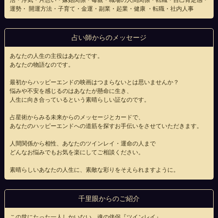
活・浮気・片想い・嫁姑関係・毒親・職場の人間関係・転職・自己肯定感・
運勢・ 開運方法・子育て・金運・副業・起業・健康 ・転職・社内人事
占い師からのメッセージ
あなたの人生の主役はあなたです。
あなたの物語なのです。
最初からハッピーエンドの映画はつまらないとは思いませんか？
悩みや不安を感じるのはあなたが懸命に生き、
人生に向き合っているという素晴らしい証なのです。
占星術からみる未来からのメッセージとカードで、
あなたのハッピーエンドへの道筋を探すお手伝いをさせていただきます。
人間関係から相性、あなたのツインレイ・運命の人まで
どんなお悩みでもお気を楽にしてご相談ください。
素晴らしいあなたの人生に、素敵な彩りをそえられますように。
千里眼からのご紹介
この世にたった一人しかいない、魂の伴侶『ツインレイ』。