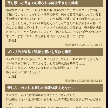
寄り添いと導きで心癒される南波亨奈さん鑑定
南波先生には、ツインレイ統合の取り組みの上で、コンスタントに関わっ
て頂いています。サイレント期間の中で、長らく音信不通となっている相
手の状況や気持ちを知りたくて、すがる思いで通い続けた時期もありまし
た。そうした苦しく辛い時期を超えることができたのも亨奈さんがあって
のことと感謝しています。ツインレイとの出会いの目的は、魂を磨き成長
させていくことと言われていますが、更なる高みに一歩ずつ近づければと
思っています。近々、答え合わせに訪ねたいと思っています。
【男性】
投稿日時：2025/11/11 16:34
ズバリ的中連発！現状と願いを見抜く鑑定
ズバズバと当ててもらって、頷いてばかりでした！私の願い叶うようなア
ドバイスを丁寧にして下さって、とても有意義な時間でした。
尽くしすぎない、いい女になれるように頑張ります！笑
ありがとうございました！
【女性】
投稿日時：2025/09/08 22:13
優しさに包まれる癒しの鑑定体験をあなたに
亨奈先生、先ほどは電話鑑定ありがとうございました！
対面鑑定に行くには体調に不安があったので電話鑑定をさせていただきま
した。