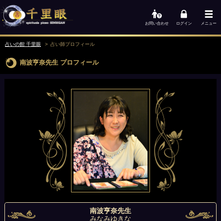
お問い合わせ
ログイン
メニュー
占いの館 千里眼
占い師
プロフィール
南波亨奈先生
プロフィール
南波亨奈先生
みなみゆきな