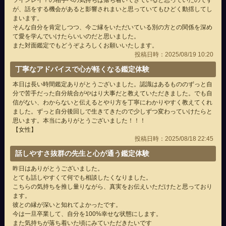
ツインレイ？の相手への気持ちは落ち着いてきていると思っていたのです
が、話をする機会があると影響されまいと思っていてもひどく動揺してし
まいます。
そんな自分を肯定しつつ、今ご縁をいただいている別の方との関係を深め
て愛を学んでいけたらいいのだと思いました。
また対面鑑定でもどうぞよろしくお願いいたします。
投稿日時：2025/08/19 10:20
丁寧なアドバイスで心が軽くなる鑑定体験
本日は長い時間鑑定ありがとうございました。認識はあるもののずっと自
分で苦手だった自分統合がやはり大事だと教えていただきました。でも自
信がない、わからないと伝えるとやり方を丁寧にわかりやすく教えてくれ
ました。ずっと自分後回しで生きてきたので少しずつ変わっていけたらと
思います。本当にありがとうございました！！！
【女性】
投稿日時：2025/08/18 22:45
話しやすさ抜群の先生と心が通う鑑定体験
昨日はありがとうございました。
とても話しやすくて何でも相談したくなりました。
こちらの気持ちを推し量りながら、真実をお伝えいただけたと思っており
ます。
彼との縁が深いと知れてよかったです。
今は一旦卒業して、自分を100%幸せな状態にします。
また気持ちが落ち着いた頃にみていただきたいです