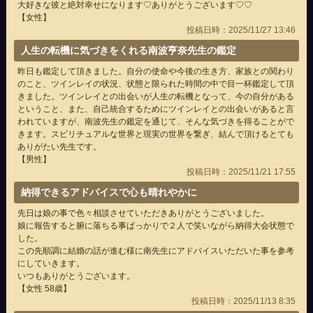
大好きな彼と絶対幸せになります♡ありがとうございます♡♡
【女性】
投稿日時：2025/11/27 13:46
人生の転機に気づきをくれる南波亨奈先生の鑑定
昨日も鑑定して頂きました。自分の使命や今後の生き方、家族との関わり
のこと、ツインレイの状況、状態と限られた時間の中で目一杯鑑定して頂
きました。ツインレイとの出会いが人生の転機となって、今の自分がある
ということ、また、自己統合するためにツインレイとの出会いがあると言
われていますが、南波先生の鑑定を通じて、そんな気づきを得ることがで
きます。スピリチュアルな世界と現実の世界を繋ぎ、結んで頂けるとても
ありがたい先生です。
【男性】
投稿日時：2025/11/21 17:55
納得できるアドバイスで心も晴れやかに
先日は娘の事で色々相談させていただきありがとうございました。
娘に報告すると腑に落ちる事ばっかりで２人で笑いながら納得大会状態で
した。
この先順調に結婚の話が進む様に南先生にアドバイスいただいた事を参考
にしていきます。
いつもありがとうございます。
【女性 58歳】
投稿日時：2025/11/13 8:35