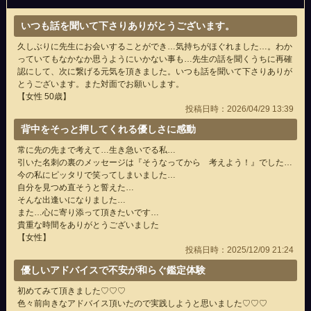
いつも話を聞いて下さりありがとうございます。
久しぶりに先生にお会いすることができ…気持ちがほぐれました…。わか
っていてもなかなか思うようにいかない事も…先生の話を聞くうちに再確
認にして、次に繋げる元気を頂きました。いつも話を聞いて下さりありが
とうございます。また対面でお願いします。
【女性 50歳】
投稿日時：2026/04/29 13:39
背中をそっと押してくれる優しさに感動
常に先の先まで考えて…生き急いでる私…
引いた名刺の裏のメッセージは『そうなってから 考えよう！』でした…
今の私にピッタリで笑ってしまいました…
自分を見つめ直そうと誓えた…
そんな出逢いになりました…
また…心に寄り添って頂きたいです…
貴重な時間をありがとうございました
【女性】
投稿日時：2025/12/09 21:24
優しいアドバイスで不安が和らぐ鑑定体験
初めてみて頂きました♡♡♡
色々前向きなアドバイス頂いたので実践しようと思いました♡♡♡