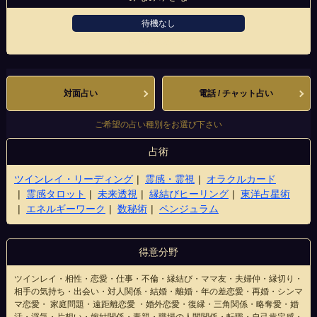
待機なし
錦天満宮前北店
対面占い
電話 / チャット占い
ご希望の占い種別をお選び下さい
占術
ツインレイ・リーディング
霊感・霊視
オラクルカード
霊感タロット
未来透視
縁結びヒーリング
東洋占星術
エネルギーワーク
数秘術
ペンジュラム
得意分野
ツインレイ・相性・恋愛・仕事・不倫・縁結び・ママ友・夫婦仲・縁切り・
相手の気持ち・出会い・対人関係・結婚・離婚・年の差恋愛・再婚・シンマ
マ恋愛・ 家庭問題・遠距離恋愛 ・婚外恋愛・復縁・三角関係・略奪愛・婚