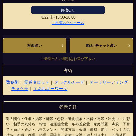
待機なし
8/22(土)
10:00-20:00
福井中央店
ご出演スケジュール
対面占い
電話 / チャット占い
ご希望の占い種別をお選び下さい
占術
数秘術
霊感タロット
オラクルカード
オーラリーディング
チャクラ
エネルギーワーク
得意分野
対人関係・仕事・結婚・離婚・恋愛・蛙化現象・不倫・再婚・出会い・片想
い・相手の気持ち・相性・遠距離恋愛・年の差恋愛・家庭問題・毒親・子育
て・婚活・妊活・ハラスメント・開運方法・金運・運勢・前世・ペットの気
持ち・転職・副業・起業・霊障害・健康・介護・魅力引き出し・才能発掘