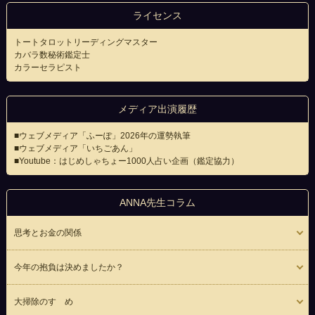
ライセンス
トートタロットリーディングマスター
カバラ数秘術鑑定士
カラーセラピスト
メディア出演履歴
■ウェブメディア「ふーぽ」2026年の運勢執筆
■ウェブメディア「いちごあん」
■Youtube：はじめしゃちょー1000人占い企画（鑑定協力）
ANNA先生コラム
思考とお金の関係
今年の抱負は決めましたか？
大掃除のすゝめ