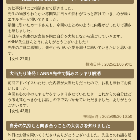
お仕事帰りにご相談させて頂きました。
先生の物腰やわらかい雰囲気に日々の疲れがスっと溶けていき、心が軽く
エネルギーが湧いてきました。
最後に引いたカードさんも、今回のまとめのように内容がぴったりで凄さ
を感じました。
今日から先生のお言葉を胸に自分を大切しながら過ごしていきます。
ANNA先生ほんとうにありがとうございました！
先生のご縁に感謝し、先生から頂いた愛を周りに紡いでいきたいと思いま
す。
【女性 27歳】
投稿日時：2025/11/06 9:41
大当たり連発！ANNA先生で悩みスッキリ解消
前回アドバイスいただいた内容が大当たりだったので、お礼も兼ねてお伺
いしました。
今回も心の中のモヤモヤをすっきりさせていただき、これからの自分はど
う考え進むべきかをお話しの中で気づかせていただきました。ありがとう
ございます。
【女性 43歳】
投稿日時：2025/09/20 16:50
自分の気持ちと向き合うことの大切さを知りました
昨日はお話を聞いてくださりありがとうございました。先生とのお話を通