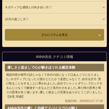
ネガティブな感情との向き合い方♡
10月の過ごし方♡
さらにコラムを見る
ANNA先生 クチコミ情報
優しさと励ましで心が解きほぐれる鑑定体験
相談内容が相手の話じゃなくて自分の話になって口あんぐりになりまし
た｡ネガティブになったり誰かとたたかう妄想じゃなくて､自分を許す､受
け取ることをすることに導かれました｡自分でシャットダウン､ブロックす
るんじゃなくて解放すべきなんだと気付かされました｡来た時の思考と帰
りの思考が全く違います｡優しく励ましの言葉をありがとうございました｡
【女性 30歳】
投稿日時：2026/01/17 17:26
ANNA先生の癒しと的確アドバイスで心が軽く