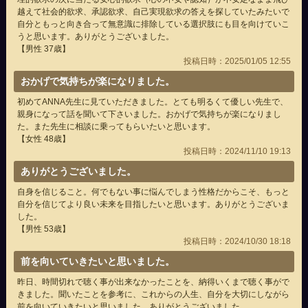
越えて社会的欲求、承認欲求、自己実現欲求の答えを探していたみたいで
自分ともっと向き合って無意識に排除している選択肢にも目を向けていこ
うと思います。ありがとうございました。
【男性 37歳】
投稿日時：2025/01/05 12:55
おかげで気持ちが楽になりました。
初めてANNA先生に見ていただきました。とても明るくて優しい先生で、
親身になって話を聞いて下さいました。おかげで気持ちが楽になりまし
た。また先生に相談に乗ってもらいたいと思います。
【女性 48歳】
投稿日時：2024/11/10 19:13
ありがとうございました。
自身を信じること。何でもない事に悩んでしまう性格だからこそ、もっと
自分を信じてより良い未来を目指したいと思います。ありがとうございま
した。
【男性 53歳】
投稿日時：2024/10/30 18:18
前を向いていきたいと思いました。
昨日、時間切れで聴く事が出来なかったことを、納得いくまで聴く事がで
きました。聞いたことを参考に、これからの人生、自分を大切にしながら
前を向いていきたいと思いました。ありがとうございました。