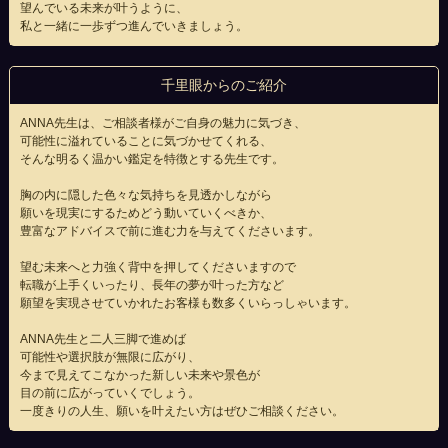
望んでいる未来が叶うように、
私と一緒に一歩ずつ進んでいきましょう。
千里眼からのご紹介
ANNA先生は、ご相談者様がご自身の魅力に気づき、
可能性に溢れていることに気づかせてくれる、
そんな明るく温かい鑑定を特徴とする先生です。
胸の内に隠した色々な気持ちを見透かしながら
願いを現実にするためどう動いていくべきか、
豊富なアドバイスで前に進む力を与えてくださいます。
望む未来へと力強く背中を押してくださいますので
転職が上手くいったり、長年の夢が叶った方など
願望を実現させていかれたお客様も数多くいらっしゃいます。
ANNA先生と二人三脚で進めば
可能性や選択肢が無限に広がり、
今まで見えてこなかった新しい未来や景色が
目の前に広がっていくでしょう。
一度きりの人生、願いを叶えたい方はぜひご相談ください。