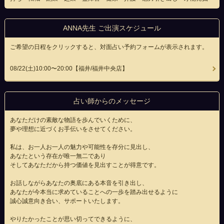
ANNA先生 ご出演スケジュール
ご希望の日程をクリックすると、対面占い予約フォームが表示されます。
08/22(
土
)10:00〜20:00
【福井/福井中央店】
占い師からのメッセージ
あなただけの素敵な物語を歩んでいくために、
夢や理想に近づくお手伝いをさせてください。
私は、お一人お一人の魅力や可能性を存分に見出し、
あなたという存在が唯一無二であり
そしてあなただから持つ価値を見出すことが得意です。
お話しながらあなたの奥底にある本音を引き出し、
あなたが今本当に求めていることへの一歩を踏み出せるように
誠心誠意向き合い、サポートいたします。
やりたかったことが思い切ってできるように、