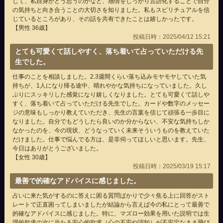
じて、私自身がどう思うのかなど、感情をしっかり言語化することで自分
の気持ちと向き合うことの大切さを知りました。私もスピリチュアルを信
じているところがあり、その話を共有できたことは嬉しかったです。
【男性 36歳】
投稿日時：2025/04/12 15:21
とても可愛くて話しやすく、落ち着いて占っていただける先
生でした。
仕事のことを相談しました。2.3週間くらい落ち込みモヤモヤしていた気
持ちが、1人になり帰る途中、晴れやかな気持ちになっていました。久し
ぶりにスッキリした感覚になり嬉しくなりました。とても可愛くて話しや
すく、落ち着いて占っていただける先生でした。カードや数字のメッセー
ジの意味もしっかり教えていただき、先生の言葉を信じて頑張る一歩目に
なりました。自分でもどうしたら良いのか分からない、不安な気持ちしか
なかったのを、今の現状、どうなっていく未来そういうものを教えていた
だけました。仕事で悩んでる方は、是非伺ってほしいと思います。先生、
今日はありがとうございました。
【女性 30歳】
投稿日時：2025/03/19 15:17
最善で的確なアドバイスに感じました。
占いに来た気がするのに答えに困る質問ばかりで少々焦る上に回答がスト
レートで正直困ってしまいましたが結論から言えば今の私にとって最善で
的確なアドバイスに感じました。特に、マズロー効果を用いた説明では生
理的欲求の次に当たる安心的欲求（心の不安や認知）が不安定なまま飛び