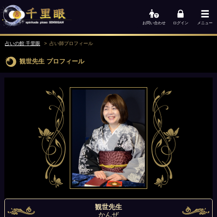
お問い合わせ
ログイン
メニュー
占いの館 千里眼
占い師
プロフィール
観世先生
プロフィール
観世先生
かんぜ