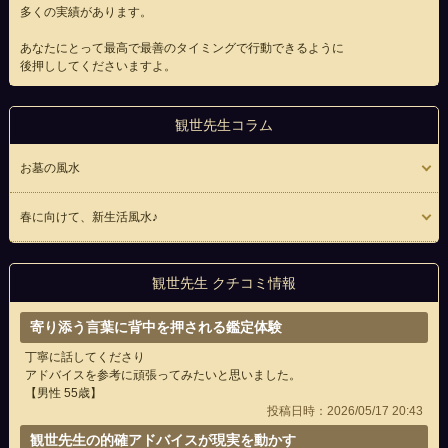
多くの実績があります。
あなたにとって最高で最善のタイミングで行動できるように
後押ししてくださいますよ。
観世先生コラム
お墓の風水
春に向けて、新生活風水♪
観世先生 クチコミ情報
寄り添う言葉に背中を押される鑑定体験
丁寧に話してくださり
アドバイスを参考に頑張ってみたいと思いました。
【男性 55歳】
投稿日時：2026/05/17 20:43
観世先生の的確アドバイスが現実を動かす