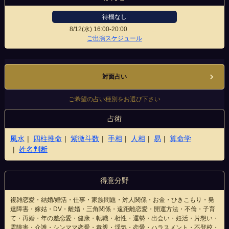
待機なし
8/12(水)
16:00-20:00
松江駅前店
ご出演スケジュール
対面占い
ご希望の占い種別をお選び下さい
占術
風水
四柱推命
紫微斗数
手相
人相
易
算命学
姓名判断
得意分野
複雑恋愛・結婚/婚活・仕事・家族問題・対人関係・お金・ひきこもり・発
達障害・嫁姑・DV・離婚・三角関係・遠距離恋愛・開運方法・不倫・子育
て・再婚・年の差恋愛・健康・転職・相性・運勢・出会い・妊活・片想い・
霊障害・介護・シンママ恋愛・毒親・浮気・恋愛・ハラスメント・不登校・