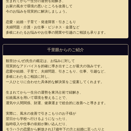
生まれてから一生分の運勢を紐解き、
お家の風水で環境の悪いところを改善して
今のお悩みを現実的に解決しましょう。
恋愛・結婚・子育て・発達障害・引きこもり
夫婦問題・介護・お仕事・ビジネス・金運など
多岐にわたるお悩みやお仕事の開業や引越のご相談も承ります。
千里眼からのご紹介
観世(かんぜ)先生の鑑定は、お悩みに対して
現実的なアドバイスを的確に導き出すことが最大の強みです。
恋愛や結婚、子育て、夫婦問題、引きこもり、仕事、引越など、
多岐にわたるご相談に対し、
一人ひとりに合わせた具体的な解決策をご提案してくれます。
生まれてから一生分の運勢を東洋占術で紐解き、
伝統風水を用いて環境を整えることで、
運気や人間関係、財運、健康運まで総合的に改善へと導きます。
実際に、風水の改善で引きこもりのお子様が
翌日から学校へ行けるようになったり、
臨時収入や仕事の依頼が舞い込んだり、
モラハラの恋愛から解放され17歳年下の方と結婚に至ったりと