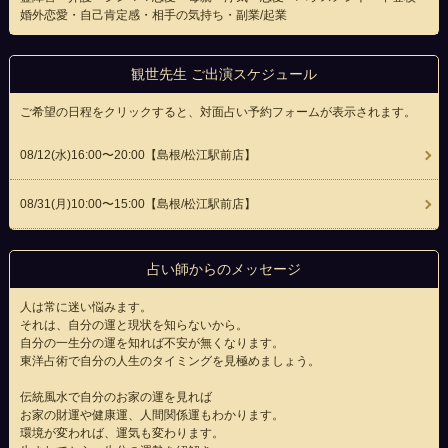
婚外恋愛・自己肯定感・相手の気持ち・副業/起業
観世先生 ご出演スケジュール
ご希望の日程をクリックすると、対面占い予約フォームが表示されます。
08/12(
水
)16:00〜20:00
【島根/松江駅前店】
08/31(
月
)10:00〜15:00
【島根/松江駅前店】
占い師からのメッセージ
人は常に迷い悩みます。
それは、自分の運と現状を知らないから。
自分の一生分の運を知れば不安が無くなります。
東洋占術で自分の人生のタイミングを見極めましょう。
伝統風水で自分のお家の運を見れば
お家の財運や健康運、人間関係運もわかります。
環境が変われば、運気も変わります。