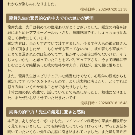
れからが楽しみになりました。
投稿日時：2026/07/20 11:38
龍舞先生の驚異的な的中力で心の迷いが解消
龍舞先生、先日は初めての鑑定ありがとうございました。鑑定の内容を詳
細にまとめたアフターメールも下さり、感謝感謝です。しょっちゅう読み
返して参考にしています。
鑑定内容は、当たりすぎていて凄すぎました。今まで何人もの鑑定師さん
に診て頂きましたが、こちらが何も言ってないのに、彼の育ちや家族のこ
とまで言及されたのは初めてです。私がずっと確信は持てないけど、そう
じゃないかな…と思っていたことをズバリ言って下さり、今まで理解に苦
しむところが結構あった彼の性格や考え方、行動が、全て腑に落ちまし
た。
また、龍舞先生はスピリチュアルな鑑定だけでなく、心理学の観点からも
鑑定してアドバイスを下さったので、より現実的に考えたり、どうすれば
願う方向にいくのか知ることができたりしました。
非常に頭の良い先生で、話していてとても楽しかったし、勉強になりまし
た。またぜひお話させていただきたいです！
投稿日時：2026/07/16 16:48
納得の的中力！先生の鑑定に驚きと感動
本日は、ありがとうございました。ツインレイン鑑定から家族の相談細か
く見てもらいました。とても納得当たっている！びっくり。ずっとお話を
聞いていたいくらい先生のお話に引き込まれていました。また帰り道近所