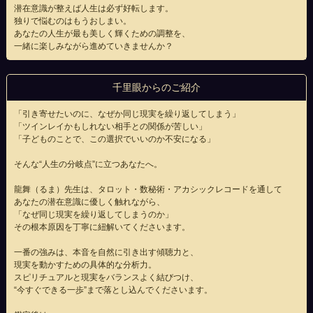
潜在意識が整えば人生は必ず好転します。
独りで悩むのはもうおしまい。
あなたの人生が最も美しく輝くための調整を、
一緒に楽しみながら進めていきませんか？
千里眼からのご紹介
「引き寄せたいのに、なぜか同じ現実を繰り返してしまう」
「ツインレイかもしれない相手との関係が苦しい」
「子どものことで、この選択でいいのか不安になる」
そんな“人生の分岐点”に立つあなたへ。
龍舞（るま）先生は、タロット・数秘術・アカシックレコードを通して
あなたの潜在意識に優しく触れながら、
「なぜ同じ現実を繰り返してしまうのか」
その根本原因を丁寧に紐解いてくださいます。
一番の強みは、本音を自然に引き出す傾聴力と、
現実を動かすための具体的な分析力。
スピリチュアルと現実をバランスよく結びつけ、
“今すぐできる一歩”まで落とし込んでくださいます。