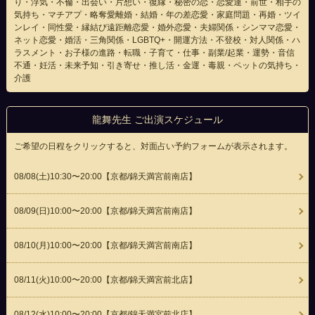
り・浮気・不倫・出会い・片想い・復縁・秘密の恋・恋愛運・前世・相手の
気持ち・マチアプ・略奪愛離婚・結婚・年の差恋愛・家庭問題・再婚・ツイ
ンレイ・同性愛・縁結び遠距離恋愛・婚外恋愛・夫婦関係・シンママ恋愛・
ネット恋愛・婚活・三角関係・LGBTQ+・開運方法・不登校・対人関係・ハ
ラスメント・お子様の進路・転職・子育て・仕事・副業/起業・運勢・音信
不通・妊活・未来予知・引き寄せ・推し活・金運・毒親・ペットの気持ち・
介護
龍舞先生 ご出演スケジュール
ご希望の日程をクリックすると、対面占い予約フォームが表示されます。
08/08(
土
)10:30〜20:00
【京都/錦天満宮前南店】
08/09(
日
)10:00〜20:00
【京都/錦天満宮前南店】
08/10(
月
)10:00〜20:00
【京都/錦天満宮前南店】
08/11(
火
)10:00〜20:00
【京都/錦天満宮前北店】
08/12(
水
)10:00〜20:00
【京都/錦天満宮前北店】