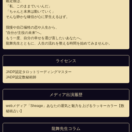
鑑定後は、
「私、このままでいいんだ」
「ちゃんと未来は動いていく」
そんな静かな確信が心に芽生えるはず。
我慢や自己犠牲の恋や人生から、
“自分が主役の未来”へ。
もう一度、自分の幸せを選び直したいあなたへ。
龍舞先生とともに、人生の流れを整える時間を始めてみませんか。
ライセンス
JADP認定タロットリーディングマスター
JADP認定数秘術師
メディア出演履歴
webメディア「Sheage」あなたの運気と魅力を上げるラッキーカラー【数
秘術占い】
龍舞先生コラム