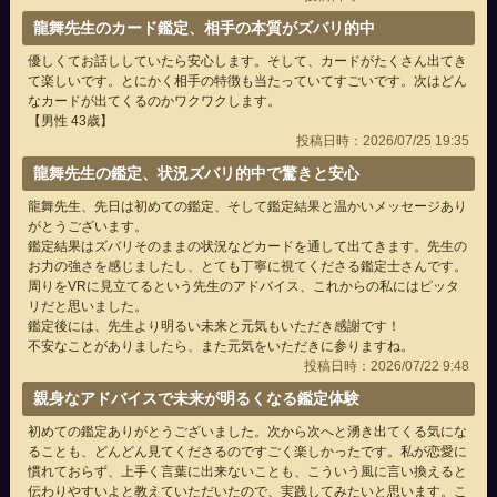
龍舞先生のカード鑑定、相手の本質がズバリ的中
優しくてお話ししていたら安心します。そして、カードがたくさん出てき
て楽しいです。とにかく相手の特徴も当たっていてすごいです。次はどん
なカードが出てくるのかワクワクします。
【男性 43歳】
投稿日時：2026/07/25 19:35
龍舞先生の鑑定、状況ズバリ的中で驚きと安心
龍舞先生、先日は初めての鑑定、そして鑑定結果と温かいメッセージあり
がとうございます。
鑑定結果はズバリそのままの状況などカードを通して出てきます。先生の
お力の強さを感じましたし、とても丁寧に視てくださる鑑定士さんです。
周りをVRに見立てるという先生のアドバイス、これからの私にはピッタ
リだと思いました。
鑑定後には、先生より明るい未来と元気もいただき感謝です！
不安なことがありましたら、また元気をいただきに参りますね。
投稿日時：2026/07/22 9:48
親身なアドバイスで未来が明るくなる鑑定体験
初めての鑑定ありがとうございました。次から次へと湧き出てくる気にな
ることも、どんどん見てくださるのですごく楽しかったです。私が恋愛に
慣れておらず、上手く言葉に出来ないことも、こういう風に言い換えると
伝わりやすいよと教えていただいたので、実践してみたいと思います。こ