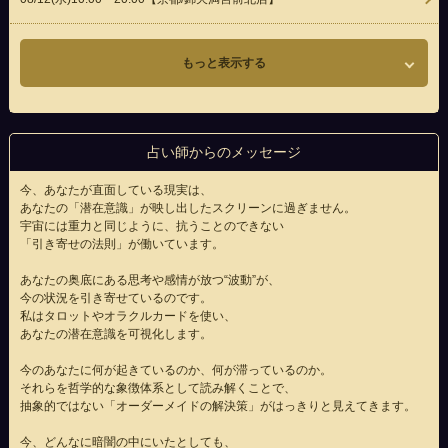
もっと表示する
占い師からのメッセージ
今、あなたが直面している現実は、
あなたの「潜在意識」が映し出したスクリーンに過ぎません。
宇宙には重力と同じように、抗うことのできない
「引き寄せの法則」が働いています。
あなたの奥底にある思考や感情が放つ“波動”が、
今の状況を引き寄せているのです。
私はタロットやオラクルカードを使い、
あなたの潜在意識を可視化します。
今のあなたに何が起きているのか、何が滞っているのか。
それらを哲学的な象徴体系として読み解くことで、
抽象的ではない「オーダーメイドの解決策」がはっきりと見えてきます。
今、どんなに暗闇の中にいたとしても、