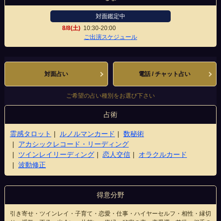
対面鑑定中
8/8(土)
10:30-20:00
錦天満宮前南店
ご出演スケジュール
対面占い
電話 / チャット占い
ご希望の占い種別をお選び下さい
占術
霊感タロット
ルノルマンカード
数秘術
アカシックレコード・リーディング
ツインレイリーディング
恋人交信
オラクルカード
波動修正
得意分野
引き寄せ・ツインレイ・子育て・恋愛・仕事・ハイヤーセルフ・相性・縁切