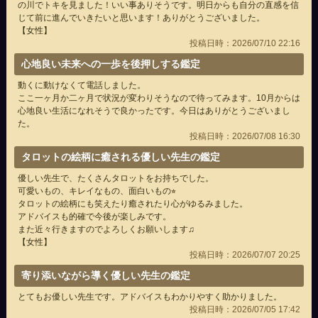
の川でトキを見ました！いい事ありそうです。明日からも自分の直感を信
じて前に進んでいきたいと思います！ありがとうございました。
【女性】
投稿日時：2026/07/10 22:16
心地良い未来への一歩を後押しする鑑定
動くに動けなくて電話しました。
ここ一ヶ月か二ヶ月で状況が変わりそうなので待ってみます。10月からは
心地良い生活になれそうで良かったです。今日はありがとうございまし
た。
投稿日時：2026/07/08 16:30
タロットの絵柄に癒される優しい先生の鑑定
優しい先生で、たくさんタロットをお持ちでした。
可愛いもの、キレイなもの、面白いもの⭐︎
タロットの絵柄にも笑えたり癒されたり心がゆるみました。
アドバイスも的確で今後が楽しみです。
また近々行きますのでよろしくお願いします♫
【女性】
投稿日時：2026/07/07 20:25
寄り添いながら導く優しい先生の鑑定
とてもお優しい先生です。アドバイスもわかりやすく助かりました。
投稿日時：2026/07/05 17:42