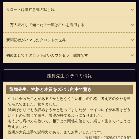
タロットは潜在意識の写し鏡
１万人取材して知った！一流は占いを活用する
新聞記者がハマったタロットの世界
初めまして！タロット占いカウンセラー龍舞です
龍舞先生 クチコミ情報
龍舞先生、性格と本質をズバリ的中で驚き
相手に会ったことがあるのかと思うくらい相手の性格、考え方のクセを当
てられてました。驚きました。
試練ばかりでもう諦めようかと思ってましたが、ツインレイが本当はどう
いうものか教えて頂き、希望が持てるようになりました。
もう少し肩の力を抜いて、相手との関係を信じて、楽しく生きていこうと
思えました。
説明が大変上手で説得力があり、またお願いしたいです。
投稿日時：2026/07/27 9:57