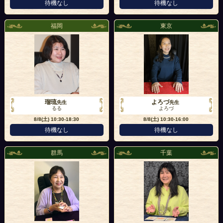
待機なし
待機なし
福岡
東京
瑠琉
よろづ
先生
先生
るる
よろづ
8/8(土)
10:30-18:30
8/8(土)
10:30-16:00
待機なし
待機なし
群馬
千葉