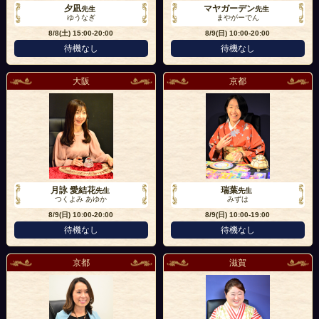
夕凪
マヤガーデン
先生
先生
ゆうなぎ
まやがーでん
8/8(土)
15:00-20:00
8/9(日)
10:00-20:00
待機なし
待機なし
大阪
京都
月詠 愛結花
瑞葉
先生
先生
つくよみ あゆか
みずは
8/9(日)
10:00-20:00
8/9(日)
10:00-19:00
待機なし
待機なし
京都
滋賀