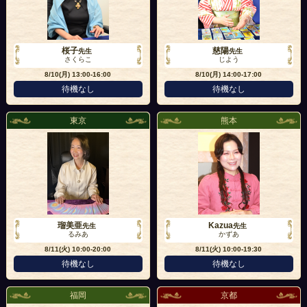
桜子
慈陽
先生
先生
さくらこ
じよう
8/10(月)
13:00-16:00
8/10(月)
14:00-17:00
待機なし
待機なし
東京
熊本
瑠美亜
Kazua
先生
先生
るみあ
かずあ
8/11(火)
10:00-20:00
8/11(火)
10:00-19:30
待機なし
待機なし
福岡
京都