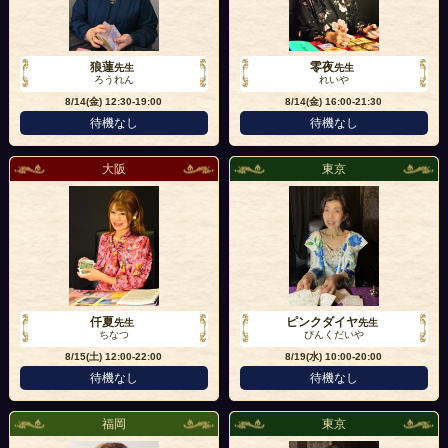
狼蓮
零夜
先生
先生
ろうれん
れいや
8/14(金)
12:30-19:00
8/14(金)
16:00-21:30
待機なし
待機なし
大阪
東京
仟夏
ピンクダイヤ
先生
先生
ちなつ
ぴんくだいや
8/15(土)
12:00-22:00
8/19(水)
10:00-20:00
待機なし
待機なし
福岡
東京