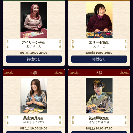
アイリーン
エリーゼ
先生
先生
あいりーん
えりーぜ
8/8(土)
10:00-20:00
8/8(土)
10:00-20:00
待機なし
待機なし
滋賀
大阪
美山満月
花染輝咲
先生
先生
みやままんげつ
はなぞめきさき
8/8(土)
10:00-20:00
8/8(土)
10:00-17:00