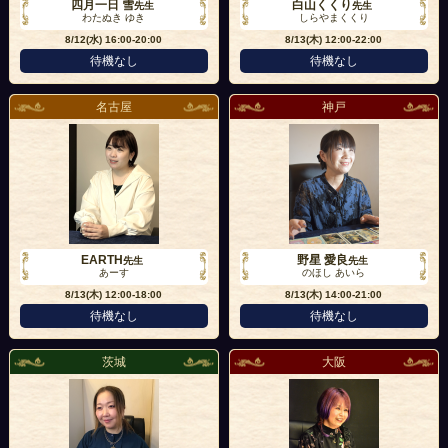
四月一日 雪
白山くくり
先生
先生
わたぬき ゆき
しらやまくくり
8/12(水)
16:00-20:00
8/13(木)
12:00-22:00
待機なし
待機なし
名古屋
神戸
EARTH
野星 愛良
先生
先生
あーす
のほし あいら
8/13(木)
12:00-18:00
8/13(木)
14:00-21:00
待機なし
待機なし
茨城
大阪