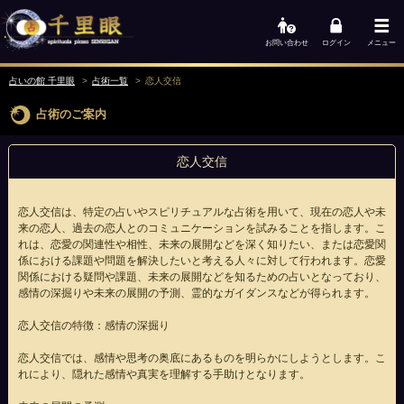
お問い合わせ
ログイン
メニュー
占いの館 千里眼
占術一覧
恋人交信
占術のご案内
恋人交信
恋人交信は、特定の占いやスピリチュアルな占術を用いて、現在の恋人や未
来の恋人、過去の恋人とのコミュニケーションを試みることを指します。こ
れは、恋愛の関連性や相性、未来の展開などを深く知りたい、または恋愛関
係における課題や問題を解決したいと考える人々に対して行われます。恋愛
関係における疑問や課題、未来の展開などを知るための占いとなっており、
感情の深掘りや未来の展開の予測、霊的なガイダンスなどが得られます。
恋人交信の特徴：感情の深掘り
恋人交信では、感情や思考の奥底にあるものを明らかにしようとします。こ
れにより、隠れた感情や真実を理解する手助けとなります。