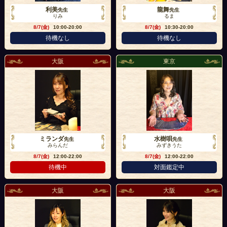
利美
龍舞
先生
先生
りみ
るま
8/7(金)
10:00-20:00
8/7(金)
10:30-20:00
待機なし
待機なし
大阪
東京
ミランダ
水樹唄
先生
先生
みらんだ
みずきうた
8/7(金)
12:00-22:00
8/7(金)
12:00-22:00
待機中
対面鑑定中
大阪
大阪