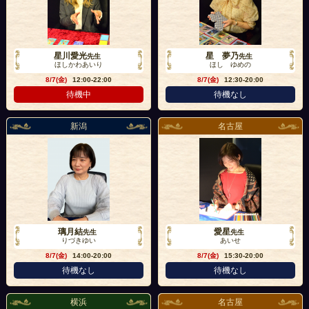
星川愛光
星 夢乃
先生
先生
ほしかわあいり
ほし ゆめの
8/7(金)
12:00-22:00
8/7(金)
12:30-20:00
待機中
待機なし
新潟
名古屋
璃月結
愛星
先生
先生
りづきゆい
あいせ
8/7(金)
14:00-20:00
8/7(金)
15:30-20:00
待機なし
待機なし
横浜
名古屋