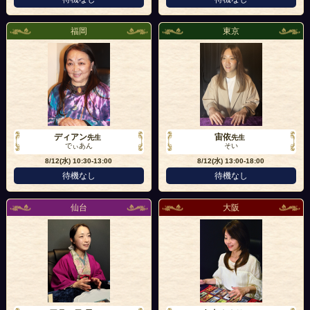
福岡
東京
ディアン
宙依
先生
先生
でぃあん
そい
8/12(水)
10:30-13:00
8/12(水)
13:00-18:00
待機なし
待機なし
仙台
大阪