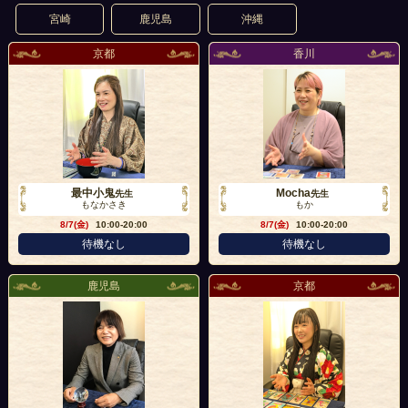
宮崎
鹿児島
沖縄
京都
香川
最中小鬼
Mocha
先生
先生
もなかさき
もか
8/7(金)
10:00-20:00
8/7(金)
10:00-20:00
待機なし
待機なし
鹿児島
京都