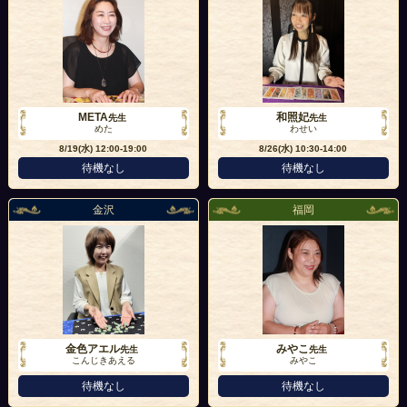
META
和照妃
先生
先生
めた
わせい
8/19(水)
12:00-19:00
8/26(水)
10:30-14:00
待機なし
待機なし
金沢
福岡
金色アエル
みやこ
先生
先生
こんじきあえる
みやこ
待機なし
待機なし