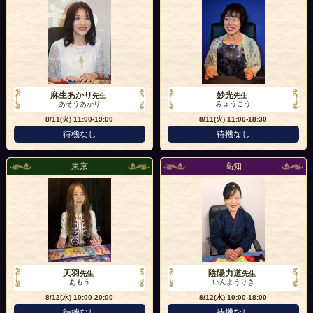
麻生あかり
妙光
先生
先生
あそうあかり
みょうこう
8/11(火)
11:00-19:00
8/11(火)
11:00-18:30
待機なし
待機なし
東京
高知
天羽
陰陽力道
先生
先生
あもう
いんようりき
8/12(水)
10:00-20:00
8/12(水)
10:00-18:00
待機なし
待機なし