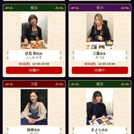
横浜
香川
伏見 和
三葉
先生
先生
ふしみ かず
みつは
8/10(月)
12:00-19:00
8/10(月)
12:00-19:00
待機中
待機中
大阪
横浜
祐奈
きよら
先生
先生
ゆうな
きよら