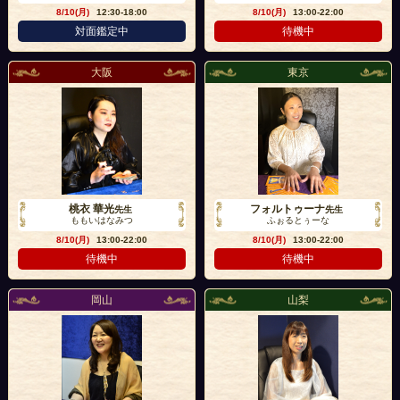
8/10(月)
12:30-18:00
8/10(月)
13:00-22:00
対面鑑定中
待機中
大阪
東京
桃衣 華光
フォルトゥーナ
先生
先生
ももいはなみつ
ふぉるとぅーな
8/10(月)
13:00-22:00
8/10(月)
13:00-22:00
待機中
待機中
岡山
山梨