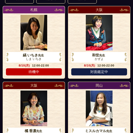
札幌
大阪
縞 いちき
和世
先生
先生
しま いちき
かずよ
8/10(月)
12:00-22:00
8/10(月)
12:00-22:00
待機中
対面鑑定中
大阪
岡山
橘 香凛
ミスルカマル
先生
先生