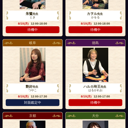
朱鷺
カヲル
先生
先生
とき
かをる
8/10(月)
12:00-18:00
8/10(月)
12:00-18:00
待機中
待機中
岐阜
徳島
艶好
ハルカ玲王
先生
先生
つやこ
はるかれお
8/10(月)
12:00-17:30
8/10(月)
12:00-17:00
対面鑑定中
待機中
京都
大分