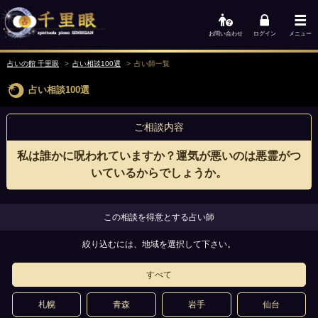
お問い合わせ
ログイン
メニュー
占いの館 千里眼
占い相談100選
占い師一覧
占い相談100選
ご相談内容
私は誰かに呪われていますか？運気が悪いのは悪霊がつ
いているからでしょうか。
この相談を得意とする占い師
絞り込むには、地域を選択して下さい。
すべて
札幌
青森
岩手
仙台