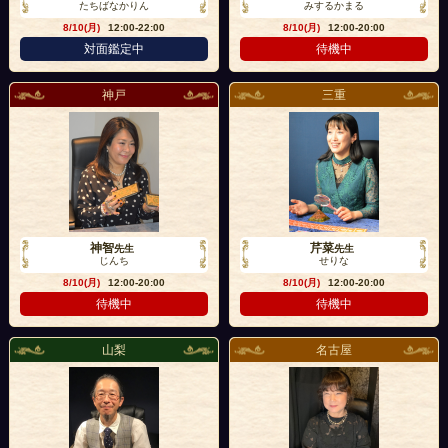
たちばなかりん
みするかまる
8/10(月)
12:00-22:00
8/10(月)
12:00-20:00
対面鑑定中
待機中
神戸
三重
神智
芹菜
先生
先生
じんち
せりな
8/10(月)
12:00-20:00
8/10(月)
12:00-20:00
待機中
待機中
山梨
名古屋