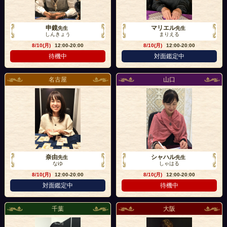
申鏡
マリエル
先生
先生
しんきょう
まりえる
8/10(月)
12:00-20:00
8/10(月)
12:00-20:00
待機中
対面鑑定中
名古屋
山口
奈由
シャハル
先生
先生
なゆ
しゃはる
8/10(月)
12:00-20:00
8/10(月)
12:00-20:00
対面鑑定中
待機中
千葉
大阪