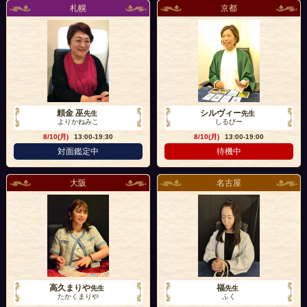
札幌
京都
頼金 巫
シルヴィー
先生
先生
よりかねみこ
しるびー
8/10(月)
13:00-19:30
8/10(月)
13:00-19:00
対面鑑定中
待機中
大阪
名古屋
高久まりや
福
先生
先生
たかくまりや
ふく