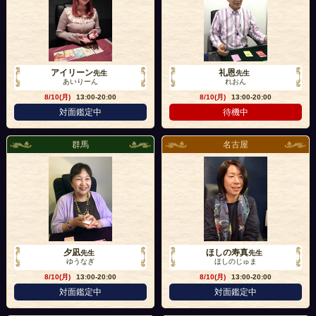
アイリーン
礼恩
先生
先生
あいりーん
れおん
8/10(月)
13:00-20:00
8/10(月)
13:00-20:00
対面鑑定中
待機中
群馬
名古屋
夕凪
ほしの寿真
先生
先生
ゆうなぎ
ほしのじゅま
8/10(月)
13:00-20:00
8/10(月)
13:00-20:00
対面鑑定中
対面鑑定中