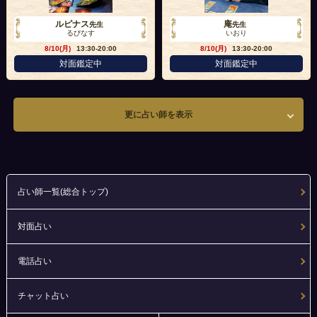
ルピナス
庵
先生
先生
るぴなす
いおり
8/10(月)
13:30-20:00
8/10(月)
13:30-20:00
対面鑑定中
対面鑑定中
更に占い師を表示
占い師一覧(総合トップ)
対面占い
電話占い
チャット占い