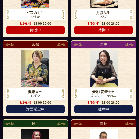
ピスカ
月渚
先生
先生
ぴすか
つきさ
8/10(月)
13:00-20:00
8/10(月)
13:00-20:00
待機中
待機中
京都
岩手
惺那
天彩 花音
先生
先生
しずな
あまいろ かのん
8/10(月)
13:00-20:00
8/10(月)
13:00-20:00
対面鑑定中
離席中
横浜
奈良