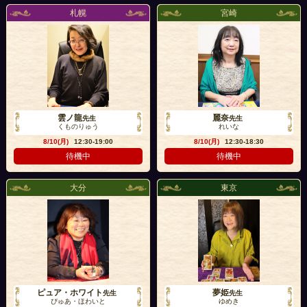
札幌
宮崎
雲ノ龍
麗奈
先生
先生
くものりゅう
れいな
8/10(月)
12:30-19:00
8/10(月)
12:30-18:30
待機中
待機中
大分
東京
ピュア・ホワイト
夢姫
先生
先生
ぴゅあ・ほわいと
ゆめき