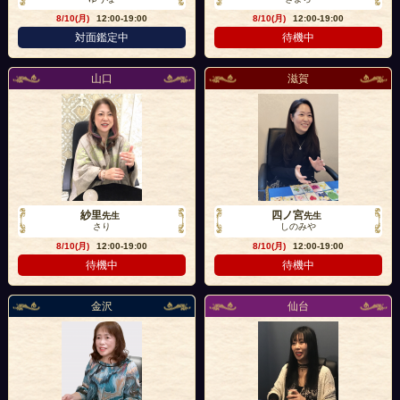
8/10(月)
12:00-19:00
8/10(月)
12:00-19:00
対面鑑定中
待機中
山口
滋賀
紗里
四ノ宮
先生
先生
さり
しのみや
8/10(月)
12:00-19:00
8/10(月)
12:00-19:00
待機中
待機中
金沢
仙台