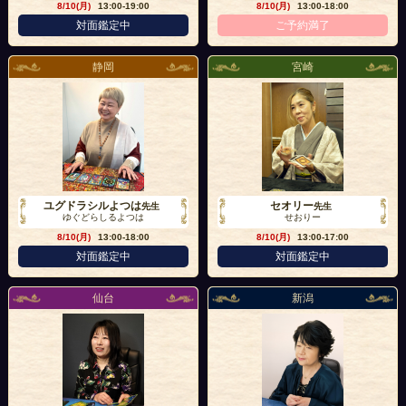
8/10(月)
13:00-19:00
8/10(月)
13:00-18:00
対面鑑定中
ご予約満了
静岡
宮崎
ユグドラシルよつは
セオリー
先生
先生
ゆぐどらしるよつは
せおりー
8/10(月)
13:00-18:00
8/10(月)
13:00-17:00
対面鑑定中
対面鑑定中
仙台
新潟