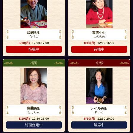
武嗣
東雲
先生
先生
たけし
しののめ
8/10(月)
12:00-17:00
8/10(月)
12:00-15:30
待機中
待機中
福岡
京都
豊蘭
レイル
先生
先生
ほうらん
れいる
8/10(月)
12:30-21:00
8/10(月)
12:30-20:00
対面鑑定中
離席中