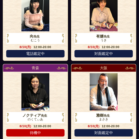
向
有嬉
先生
先生
むこう
うき
8/10(月)
12:00-20:00
8/10(月)
12:00-20:00
電話鑑定中
対面鑑定中
青森
大阪
ノクティア
雅樹
先生
先生
のくてぃあ
まさき
8/10(月)
12:00-20:00
8/10(月)
12:00-20:00
待機中
対面鑑定中